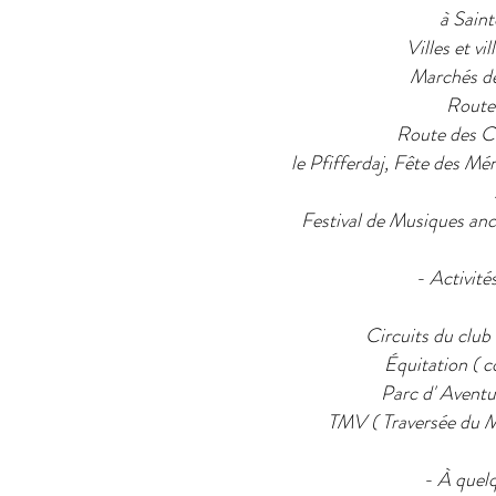
à Sain
Villes et vi
Marchés de
Route
Route des C
le Pfifferdaj, Fête des Mé
Festival de Musiques anci
- Activités
Circuits du club
Équitation ( c
Parc d' Avent
TMV ( Traversée du M
- À quelq