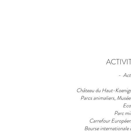
ACTIVI
-
Acti
Château du Haut-Koenigsbo
Parcs animaliers, Musées 
Eco
Parc min
Carrefour
Européen 
Bourse internationale 