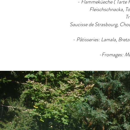
- Flammeküeche ( Tarte F
Fleischschnacka, To
Tr
Saucisse de Strasbourg, Chou
- Pâtisseries: Lamala, Bretz
-Fromages: Mun