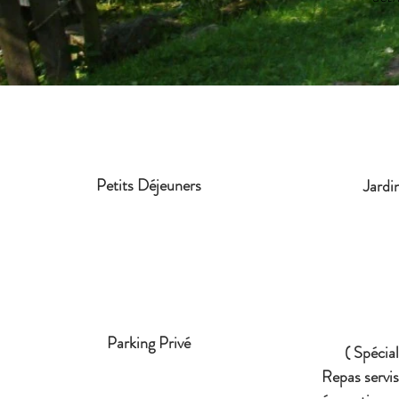
Petits Déjeuners
Jardi
Parking Privé
( Spécia
Repas servis