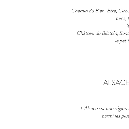
Chemin du Bien-Être, Circuit
bans, 
l
Château du Bilstein, Senti
le pet
ALSAC
L'Alsace est une région
parmi les plus