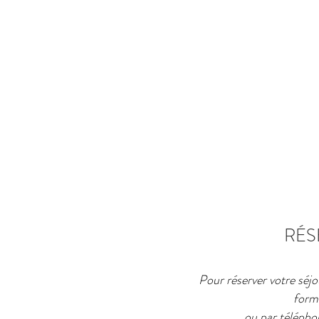
RÉS
Pour réserver votre séjo
form
ou par téléphon