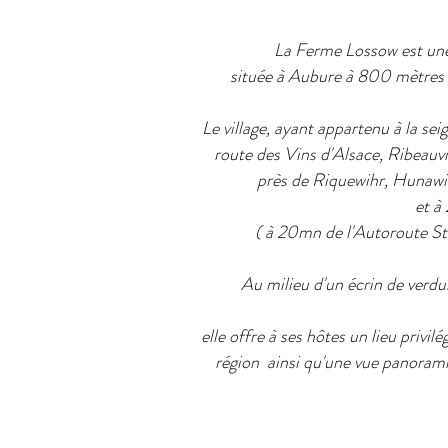
La Ferme Lossow est une
située à Aubure à 800 mètres d'
Le village, ayant appartenu à la sei
route des Vins d'Alsace, Ribeauvil
près de Riquewihr, Hunawi
et à
( à 20mn de l'Autoroute S
Au milieu d'un écrin de verdu
elle offre à ses hôtes un lieu privilé
région ainsi qu
'une vue panoramiq