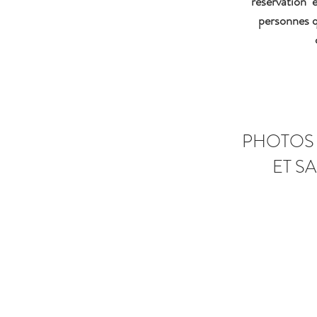
réservation 
personnes 
PHOTOS
ET S