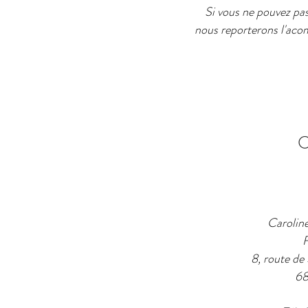
Si vous ne pouvez pa
nous reporterons l'acom
Carolin
F
8, route de
6